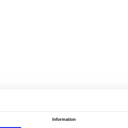
Information
sen. Ju mer vi vet om er verksamhet och er di