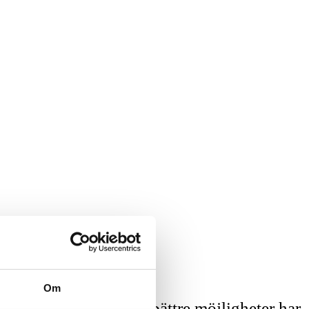
Om
gitala närvaro, desto bättre möjligheter har