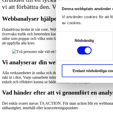
vi att förbättra den. Vi gör dessutom webba
Denna webbplats använder 
Vi använder cookies för att f
Webbanalyser hjälper dig ta välinformerad
av cookies.
Datadrivna beslut är vår core. Webbanalysen är basen. Vi använder e
övervaka trafik och beteenden kan vi identifiera svaga punkter, förbät
Samtyckesval
sidor som poppar och vilka som fallerar samt kikar på hur länge besö
Nödvändig
att uppfylla alla krav.
Vi analyserar din webb, men också din va
Endast nödvändiga co
Alla verksamheter är unika och dess digitala närvaro likaså. Tack vare 
rakt in i den. Varje samarbete inleds därför med en rad workshops. Til
enkelt och effektivt kunna se både helheten och detaljer.
Vad händer efter att vi genomfört en anal
Det enkla svaret stavas TA ACTION. För utan action blir en webbanal
sidhastighet, innehåll eller konverteringspunkter.