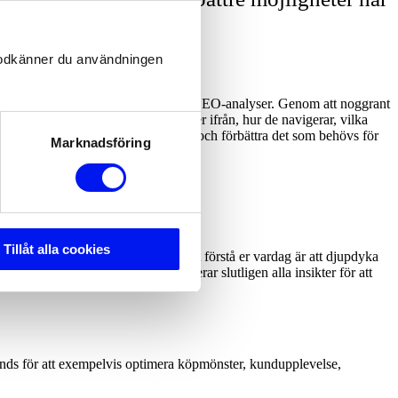
 sådan sak.
n godkänner du användningen
pelvis Google Analytics, Hotjar och SEO-analyser. Genom att noggrant
ata; exempelvis var besökaren kommer ifrån, hur de navigerar, vilka
v WCAG (tillgänglighetsanpassning) och förbättra det som behövs för
Marknadsföring
Tillåt alla cookies
 åren vet vi att det bästa sättet att förstå er vardag är att djupdyka
utmanar och utmanas och dokumenterar slutligen alla insikter för att
nds för att exempelvis optimera köpmönster, kundupplevelse,