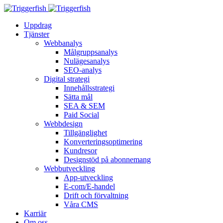
Uppdrag
Tjänster
Webbanalys
Målgruppsanalys
Nulägesanalys
SEO-analys
Digital strategi
Innehållsstrategi
Sätta mål
SEA & SEM
Paid Social
Webbdesign
Tillgänglighet
Konverteringsoptimering
Kundresor
Designstöd på abonnemang
Webbutveckling
App-utveckling
E-com/E-handel
Drift och förvaltning
Våra CMS
Karriär
Om oss