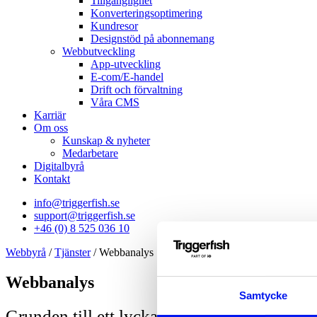
Tillgänglighet
Konverteringsoptimering
Kundresor
Designstöd på abonnemang
Webbutveckling
App-utveckling
E-com/E-handel
Drift och förvaltning
Våra CMS
Karriär
Om oss
Kunskap & nyheter
Medarbetare
Digitalbyrå
Kontakt
info@triggerfish.se
support@triggerfish.se
+46 (0) 8 525 036 10
Webbyrå
/
Tjänster
/
Webbanalys
Webbanalys
Samtycke
Grunden till ett lyckat projekt är webbanaly